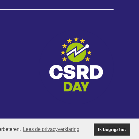
 WorkPlace
|
Privacyverklaring
erbeteren.
Lees de privacyverklaring
Ik begrijp het