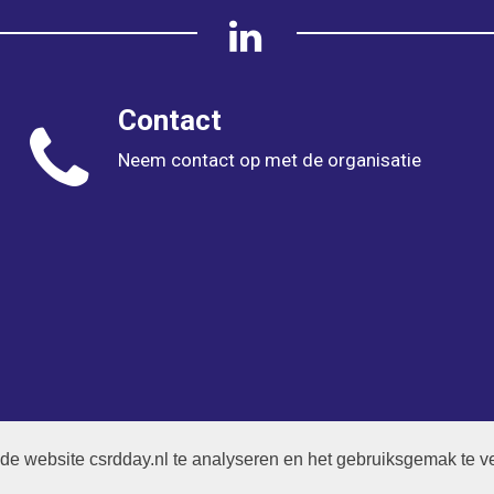
Contact
Neem contact op met de organisatie
seerd door Impact Institute, Van der Molen E.I.S. en Smart
de website csrdday.nl te analyseren en het gebruiksgemak te v